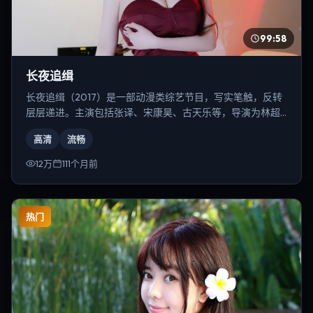
99:58
长夜追缉
长夜追缉（2017）是一部动漫类综艺节目，写实笔触，反转
层层递进。主演包括张译、宋康昊、古天乐等，导演为林超
贤。
高清
流畅
12万
111个月前
热门