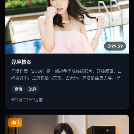
99:39
异境档案
异境档案（2024）是一部战争类院线级影片，双线叙事，口
碑发酵中。主演包括马东锡、古天乐、弗洛伦丝·皮尤等，导
演为是枝裕和。
高清
流畅
12万
29个月前
热门