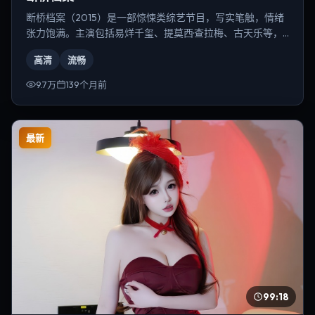
断桥档案（2015）是一部惊悚类综艺节目，写实笔触，情绪
张力饱满。主演包括易烊千玺、提莫西·查拉梅、古天乐等，
导演为徐克。
高清
流畅
9.7万
139个月前
最新
99:18