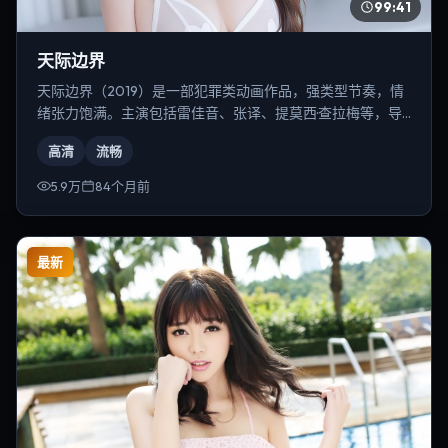
99:41
天际边界
天际边界（2019）是一部犯罪类动画作品，强类型节奏，情
绪张力饱满。主演包括雷佳音、张译、提莫西·查拉梅等，导
演为李安。
高清
流畅
5.9万
84个月前
最新