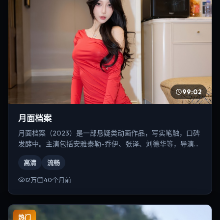
99:02
月面档案
月面档案（2023）是一部悬疑类动画作品，写实笔触，口碑
发酵中。主演包括安雅·泰勒-乔伊、张译、刘德华等，导演为
宁浩。
高清
流畅
12万
40个月前
热门