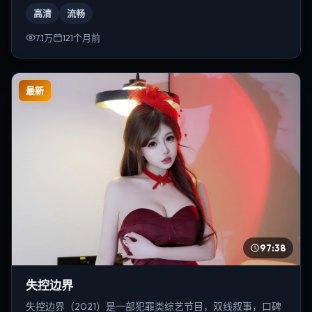
歌。
高清
流畅
7.1万
121个月前
最新
97:38
失控边界
失控边界（2021）是一部犯罪类综艺节目，双线叙事，口碑