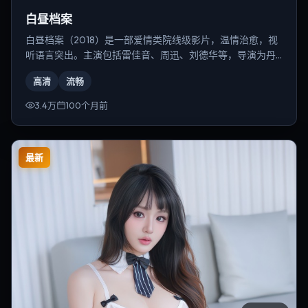
白昼档案
白昼档案（2018）是一部爱情类院线级影片，温情治愈，视
听语言突出。主演包括雷佳音、周迅、刘德华等，导演为丹
尼斯·维伦纽瓦。
高清
流畅
3.4万
100个月前
最新