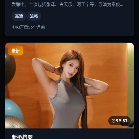
发酵中。主演包括张译、古天乐、河正宇等，导演为奉俊
昊。
高清
流畅
9.1万
56个月前
最新
99:57
断桥档案