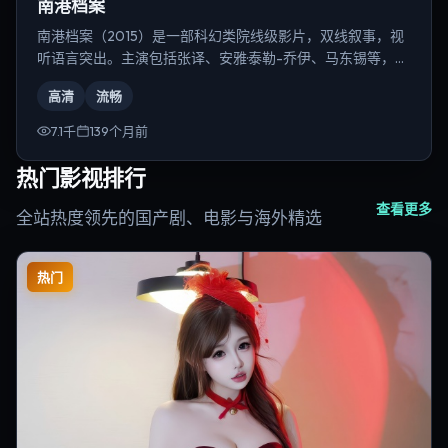
南港档案
南港档案（2015）是一部科幻类院线级影片，双线叙事，视
听语言突出。主演包括张译、安雅·泰勒-乔伊、马东锡等，导
演为克里斯托弗·诺兰。
高清
流畅
7.1千
139个月前
热门影视排行
查看更多
全站热度领先的国产剧、电影与海外精选
热门