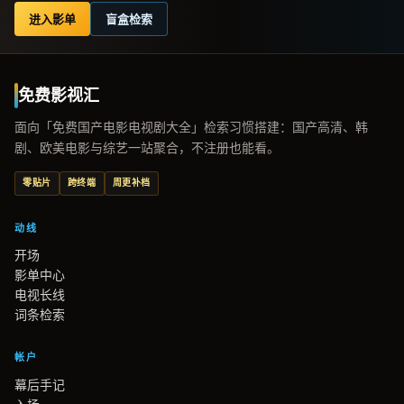
进入影单
盲盒检索
免费影视汇
面向「免费国产电影电视剧大全」检索习惯搭建：国产高清、韩
剧、欧美电影与综艺一站聚合，不注册也能看。
零贴片
跨终端
周更补档
动线
开场
影单中心
电视长线
词条检索
帐户
幕后手记