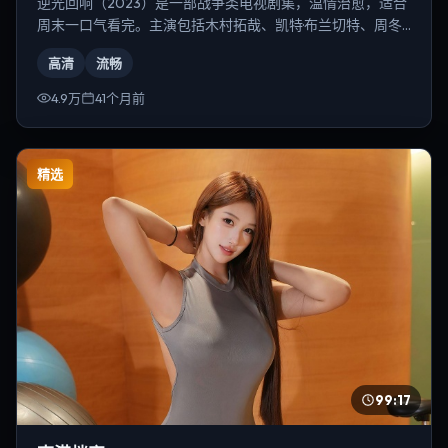
逆光回响（2023）是一部战争类电视剧集，温情治愈，适合
周末一口气看完。主演包括木村拓哉、凯特·布兰切特、周冬
雨等，导演为克里斯托弗·诺兰。
高清
流畅
4.9万
41个月前
精选
99:17