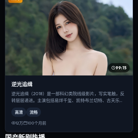
99:15
逆光追缉
逆光追缉（2018）是一部科幻类院线级影片，写实笔触，反
转层层递进。主演包括易烊千玺、凯特·布兰切特、古天乐
等，导演为徐克。
高清
流畅
12万
100个月前
国产新剧热播