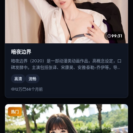
99:31
暗夜边界
暗夜边界（2020）是一部动漫类动画作品，高概念设定，口
碑发酵中。主演包括张译、宋康昊、安雅·泰勒-乔伊等，导演
为乌尔善。
高清
流畅
12万
68个月前
热门