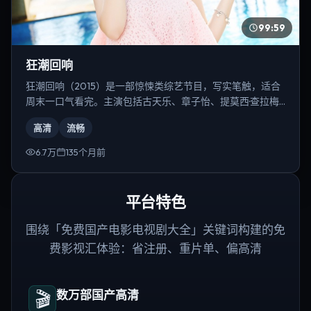
99:59
狂潮回响
狂潮回响（2015）是一部惊悚类综艺节目，写实笔触，适合
周末一口气看完。主演包括古天乐、章子怡、提莫西·查拉梅
等，导演为乌尔善。
高清
流畅
6.7万
135个月前
平台特色
围绕「免费国产电影电视剧大全」关键词构建的免
费影视汇体验：省注册、重片单、偏高清
🎬
数万部国产高清