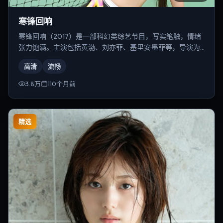
寒锋回响
寒锋回响（2017）是一部科幻类综艺节目，写实笔触，情绪
张力饱满。主演包括黄渤、刘亦菲、基里安·墨菲等，导演为
徐克。
高清
流畅
3.8万
110个月前
精选